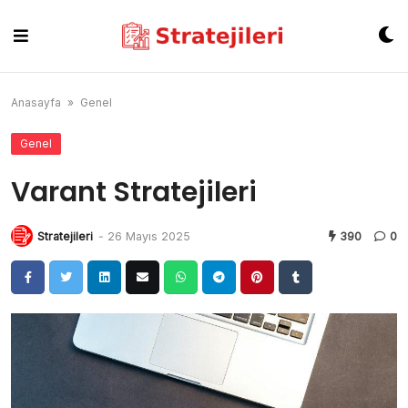
Skip
to
content
Anasayfa
»
Genel
Genel
Varant Stratejileri
Stratejileri
-
26 Mayıs 2025
390
0