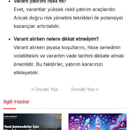
Varant yatırımı riskli mi?
Evet, varantlar yüksek riskli yatırım araçlarıdır.
Ancak doğru risk yönetimi teknikleri ile potansiyel
kazançlar artırılabilir.
Varant alırken nelere dikkat etmeliyim?
Varant alırken piyasa koşullarını, hisse senedinin
volatilitesini ve varantın vade tarihini dikkate almak
önemlidir. Bu faktörler, yatırım kararınızı
etkileyebilir.
Yazı
« Önceki Yazı
Sonraki Yazı »
gezinmesi
İlgili Yazılar