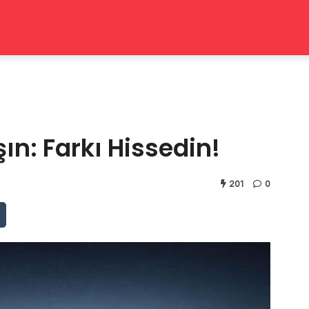
şın: Farkı Hissedin!
201
0