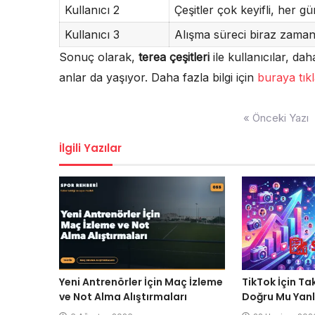
Kullanıcı 2
Çeşitler çok keyifli, her gün
Kullanıcı 3
Alışma süreci biraz zaman
Sonuç olarak,
terea çeşitleri
ile kullanıcılar, da
anlar da yaşıyor. Daha fazla bilgi için
buraya tık
Yazı
« Önceki Yazı
gezinmesi
İlgili Yazılar
Yeni Antrenörler İçin Maç İzleme
TikTok İçin Ta
ve Not Alma Alıştırmaları
Doğru Mu Yanl