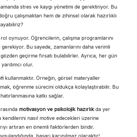
nı zamanda stres ve kaygı yönetimi de gerektiriyor. Bu
doğru çalışmaktan hem de zihinsel olarak hazırlıklı
ayabiliriz?
r rol oynuyor. Öğrencilerin, çalışma programlarını
eri gerekiyor. Bu sayede, zamanlarını daha verimli
 gözden geçirme fırsatı bulabilirler. Ayrıca, her gün
a yardımcı olur.
ri
kullanmaktır. Örneğin, görsel materyaller
mak, öğrenme sürecini oldukça kolaylaştırabilir. Bu
 hatırlanmasına katkı sağlar.
 arasında
motivasyon ve psikolojik hazırlık
da yer
 kendilerini nasıl motive edecekleri üzerine
yı artıran en önemli faktörlerden biridir.
uygulandığında, başarı kaçınılmaz olacaktır!