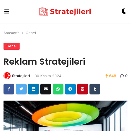
Skip
to
content
Anasayfa
»
Genel
Genel
Reklam Stratejileri
Stratejileri
-
30 Kasım 2024
648
0