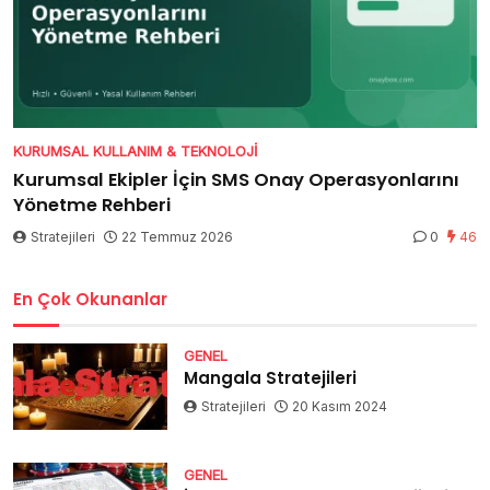
KURUMSAL KULLANIM & TEKNOLOJI
Kurumsal Ekipler İçin SMS Onay Operasyonlarını
Yönetme Rehberi
Stratejileri
22 Temmuz 2026
0
46
En Çok Okunanlar
GENEL
Mangala Stratejileri
Stratejileri
20 Kasım 2024
GENEL