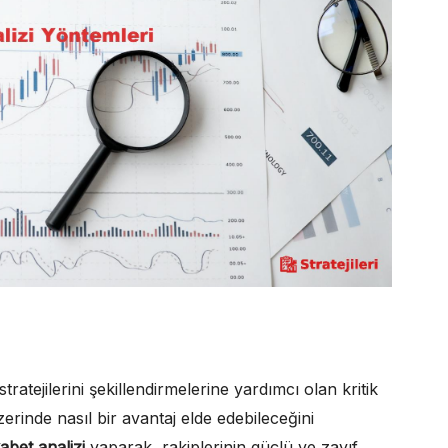
atejilerini şekillendirmelerine yardımcı olan kritik
zerinde nasıl bir avantaj elde edebileceğini
abet analizi
yaparak, rakiplerinin güçlü ve zayıf