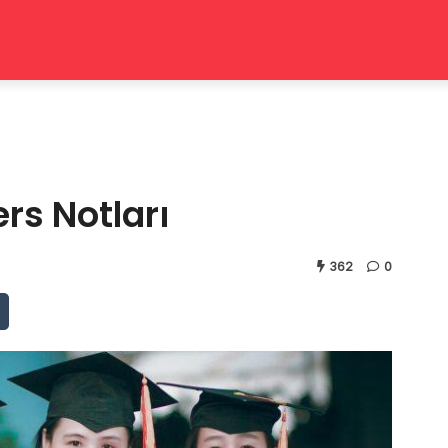
ers Notları
362
0