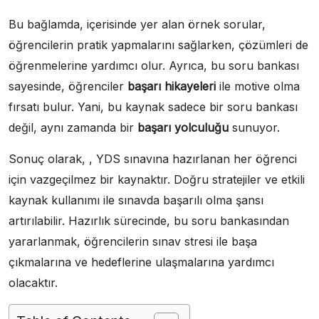
Bu bağlamda, içerisinde yer alan örnek sorular,
öğrencilerin pratik yapmalarını sağlarken, çözümleri de
öğrenmelerine yardımcı olur. Ayrıca, bu soru bankası
sayesinde, öğrenciler
başarı hikayeleri
ile motive olma
fırsatı bulur. Yani, bu kaynak sadece bir soru bankası
değil, aynı zamanda bir
başarı yolculuğu
sunuyor.
Sonuç olarak, , YDS sınavına hazırlanan her öğrenci
için vazgeçilmez bir kaynaktır. Doğru stratejiler ve etkili
kaynak kullanımı ile sınavda başarılı olma şansı
artırılabilir. Hazırlık sürecinde, bu soru bankasından
yararlanmak, öğrencilerin sınav stresi ile başa
çıkmalarına ve hedeflerine ulaşmalarına yardımcı
olacaktır.