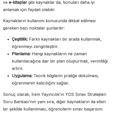
ve
e-kitaplar
gibi kaynaklar da, konuları daha iyi
anlamak için faydalı olabilir.
Kaynakların kullanımı konusunda dikkat edilmesi
gereken bazı noktalar şunlardır:
Çeşitlilik:
Farklı kaynakları bir arada kullanmak,
öğrenmeyi zenginleştirir.
Planlama:
Hangi kaynakların ne zaman
kullanılacağına dair bir plan oluşturmak, verimliliği
artırır.
Uygulama:
Teorik bilgilerin pratiğe dökülmesi,
öğrenmenin kalıcılığını sağlar.
Sonuç olarak, İrem Yayıncılık’ın YDS Sınav Stratejileri
Soru Bankası’nın yanı sıra, diğer kaynakların da etkin
bir şekilde kullanılması, öğrencilerin sınav başarısını