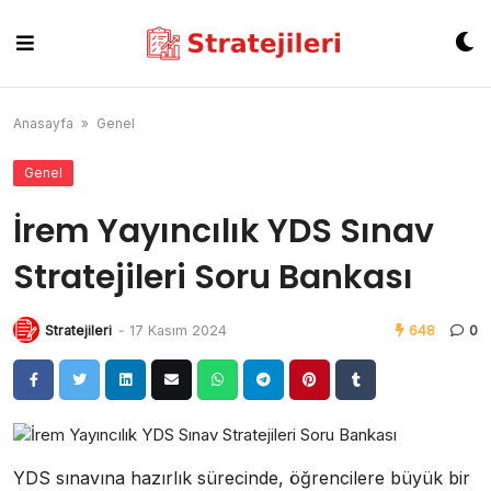
Skip
to
content
Anasayfa
»
Genel
Genel
İrem Yayıncılık YDS Sınav
Stratejileri Soru Bankası
Stratejileri
-
17 Kasım 2024
648
0
YDS sınavına hazırlık sürecinde, öğrencilere büyük bir