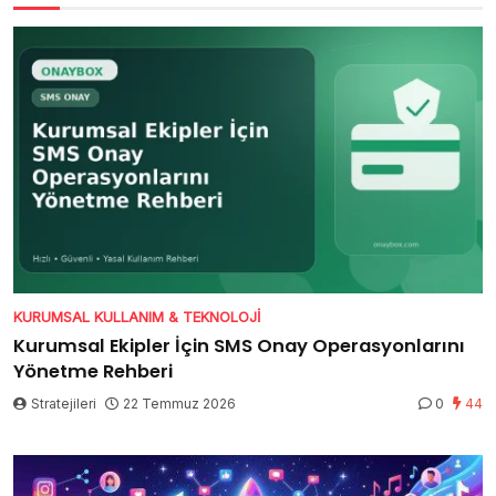
KURUMSAL KULLANIM & TEKNOLOJI
Kurumsal Ekipler İçin SMS Onay Operasyonlarını
Yönetme Rehberi
Stratejileri
22 Temmuz 2026
0
44