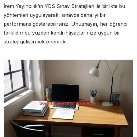
İrem Yayıncılık’ın YDS Sınav Stratejileri ile birlikte bu
yöntemleri uygulayarak, sınavda daha iyi bir
performans gösterebilirsiniz. Unutmayın, her öğrenci
farklıdır; bu yüzden kendi ihtiyaçlarınıza uygun bir
strateji geliştirmek önemlidir.