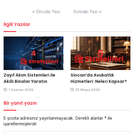
Yazı
« Önceki Yazı
Sonraki Yazı »
gezinmesi
İlgili Yazılar
Sincan’da Avukatlık
Zayıf Akım Sistemleri ile
Hizmetleri: Neleri Kapsar?
Akıllı Binalar Yaratın
25 Mayıs 2026
1 Haziran 2026
Bir yanıt yazın
E-posta adresiniz yayınlanmayacak.
Gerekli alanlar
*
ile
işaretlenmişlerdir