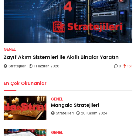
GENEL
Zayıf Akım Sistemleri ile Akıllı Binalar Yaratın
Stratejileri
1 Haziran 2026
0
161
En Çok Okunanlar
GENEL
Mangala Stratejileri
Stratejileri
20 Kasım 2024
GENEL