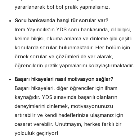
yararlanarak bol bol pratik yapmalısınız.
Soru bankasında hangi tür sorular var?
İrem Yayıncılık’ın YDS soru bankasında, dil bilgisi,
kelime bilgisi, okuma anlama ve dinleme gibi çeşitli
konularda sorular bulunmaktadır. Her bölüm için
örnek sorular ve çözümleri de yer alarak,
öğrencilerin pratik yapmalarını kolaylaştırmaktadır.
Başarı hikayeleri nasıl motivasyon sağlar?
Başarı hikayeleri, diğer öğrenciler için ilham
kaynağıdır. YDS sınavında başarılı olanların
deneyimlerini dinlemek, motivasyonunuzu
artırabilir ve kendi hedeflerinize ulaşmanız için
cesaret verebilir. Unutmayın, herkes farklı bir
yolculuk geçiriyor!