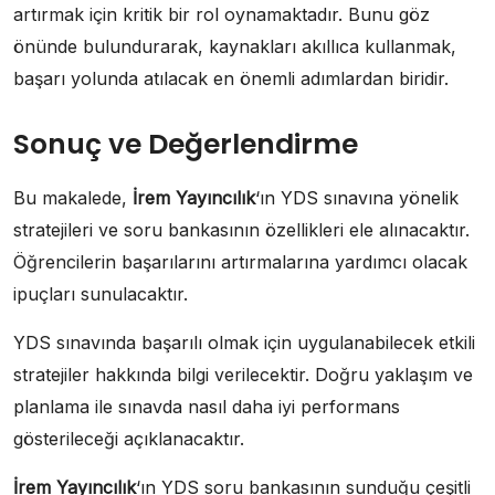
artırmak için kritik bir rol oynamaktadır. Bunu göz
önünde bulundurarak, kaynakları akıllıca kullanmak,
başarı yolunda atılacak en önemli adımlardan biridir.
Sonuç ve Değerlendirme
Bu makalede,
İrem Yayıncılık
‘ın YDS sınavına yönelik
stratejileri ve soru bankasının özellikleri ele alınacaktır.
Öğrencilerin başarılarını artırmalarına yardımcı olacak
ipuçları sunulacaktır.
YDS sınavında başarılı olmak için uygulanabilecek etkili
stratejiler hakkında bilgi verilecektir. Doğru yaklaşım ve
planlama ile sınavda nasıl daha iyi performans
gösterileceği açıklanacaktır.
İrem Yayıncılık
‘ın YDS soru bankasının sunduğu çeşitli