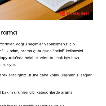
 Arama
atformlar, doğru seçimler yapabilmeniz için
or? İlk adım, arama çubuğuna “helal” kelimesini
itapyurdu
’nda helal ürünleri bulmak için bazı
gerekiyor.
tarak aradığınız ürüne daha kolay ulaşmanızı sağlar.
isel bakım ürünleri gibi kategorilerde arama
 için fiyat aralığı belirleyebilirsiniz.