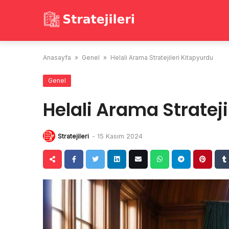
Skip
to
content
Anasayfa
»
Genel
»
Helali Arama Stratejileri Kitapyurdu
Genel
Helali Arama Strateji
Stratejileri
-
15 Kasım 2024