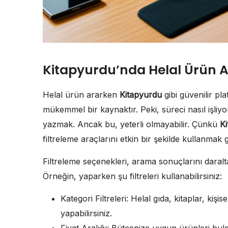
Kitapyurdu’nda Helal Ürün
Helal ürün ararken
Kitapyurdu
gibi güvenilir pl
mükemmel bir kaynaktır. Peki, süreci nasıl işliy
yazmak. Ancak bu, yeterli olmayabilir. Çünkü
K
filtreleme araçlarını etkin bir şekilde kullanmak 
Filtreleme seçenekleri, arama sonuçlarını daral
Örneğin, yaparken şu filtreleri kullanabilirsiniz:
Kategori Filtreleri: Helal gıda, kitaplar, kiş
yapabilirsiniz.
Fiyat Aralığı: Bütçenize uygun ürünleri bulmak