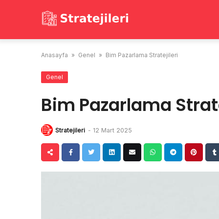
Skip
to
content
Anasayfa
»
Genel
»
Bim Pazarlama Stratejileri
Genel
Bim Pazarlama Strate
Stratejileri
-
12 Mart 2025