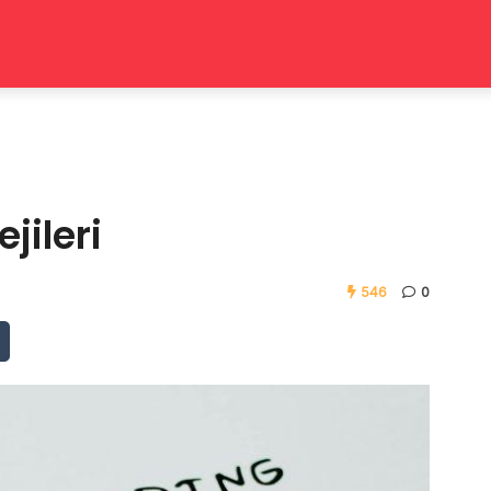
jileri
546
0