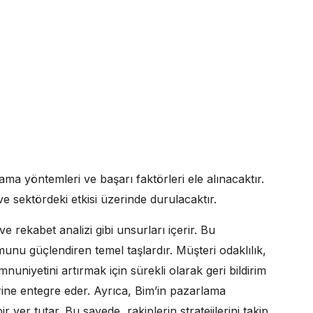
ma yöntemleri ve başarı faktörleri ele alınacaktır.
ve sektördeki etkisi üzerinde durulacaktır.
e rekabet analizi gibi unsurları içerir. Bu
unu güçlendiren temel taşlardır. Müşteri odaklılık,
uniyetini artırmak için sürekli olarak geri bildirim
lerine entegre eder. Ayrıca, Bim’in pazarlama
r yer tutar. Bu sayede, rakiplerin stratejilerini takip